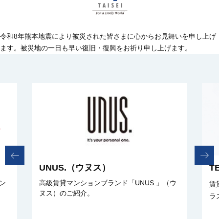
令和8年熊本地震により被災された皆さまに心からお見舞いを申し上げ
ます。
被災地の一日も早い復旧・復興をお祈り申し上げます。
UNUS.（ウヌス）
T
ン
高級賃貸マンションブランド「UNUS.」（ウ
賃
ヌス）のご紹介。
ラ