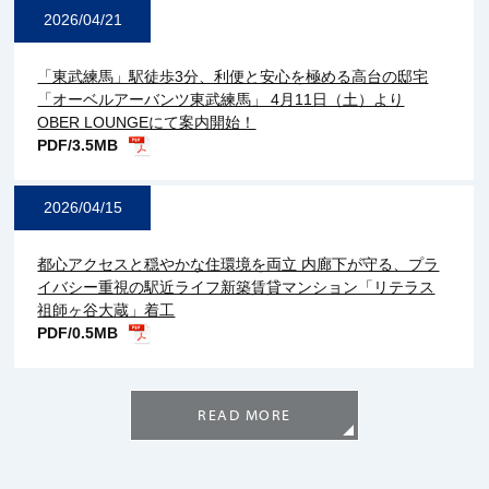
2026/04/21
「東武練馬」駅徒歩3分、利便と安心を極める高台の邸宅
「オーベルアーバンツ東武練馬」 4月11日（土）より
OBER LOUNGEにて案内開始！
PDF/3.5MB
2026/04/15
都心アクセスと穏やかな住環境を両立 内廊下が守る、プラ
イバシー重視の駅近ライフ新築賃貸マンション「リテラス
祖師ヶ谷大蔵」着工
PDF/0.5MB
READ MORE